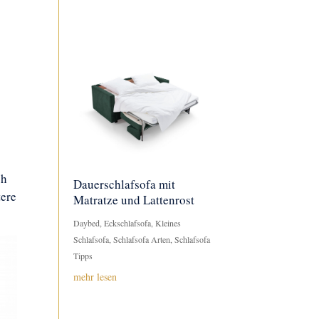
ch
Dauerschlafsofa mit
tere
Matratze und Lattenrost
Daybed
,
Eckschlafsofa
,
Kleines
Schlafsofa
,
Schlafsofa Arten
,
Schlafsofa
Tipps
mehr lesen