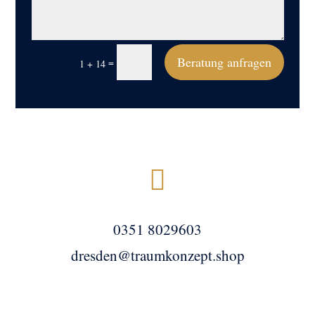
Beratung anfragen
=
1 + 14

0351 8029603
dresden@traumkonzept.shop