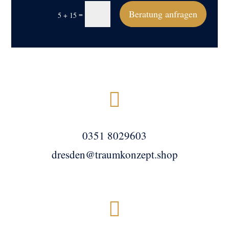
Beratung anfragen
=
5 + 15

0351 8029603
dresden@traumkonzept.shop
